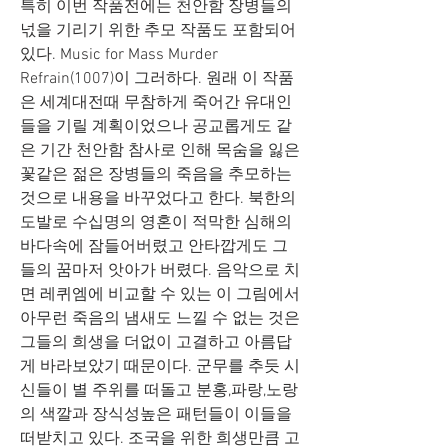
특히 이번 작품전에는 천안함 장병들의 
넋을 기리기 위한 추모 작품도 포함되어 
있다. Music for Mass Murder 
Refrain(1007)이 그러하다. 원래 이 작품
은 세계대전때 무참하게 죽어간 유대인
들을 기릴 계획이었으나 공교롭게도 같
은 기간 천안함 참사로 인해 목숨을 잃은 
꽃같은 젊은 장병들의 죽음을 추모하는 
것으로 내용을 바꾸었다고 한다. 북한의 
도발로 수십명의 영혼이 적막한 심해의 
바다속에 잠들어버렸고 안타깝게도 그
들의 꿈마저 앗아가 버렸다. 음악으로 치
면 레퀴엠에 비교할 수 있는 이 그림에서 
아무런 죽음의 냄새도 느낄 수 없는 것은 
그들의 희생을 더없이 고결하고 아름답
게 바라보았기 때문이다. 군무를 추듯 시
신들이 별 주위를 떠돌고 분홍,파랑,노랑
의 색깔과 장식성높은 패턴들이 이들을 
떠받치고 있다. 조국을 위한 희생만큼 고