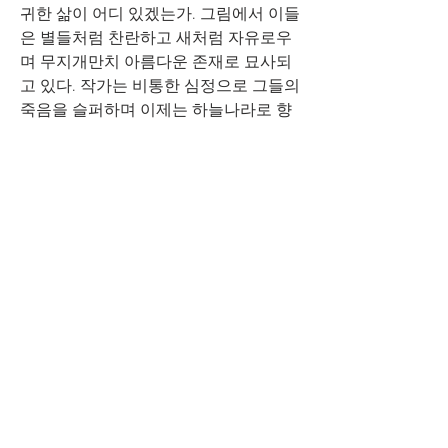
귀한 삶이 어디 있겠는가. 그림에서 이들
은 별들처럼 찬란하고 새처럼 자유로우
며 무지개만치 아름다운 존재로 묘사되
고 있다. 작가는 비통한 심정으로 그들의 
죽음을 슬퍼하며 이제는 하늘나라로 향
하는 이들의 길을 축복하기 위해 화면에 
꽃을 깔아놓는 것도 잊지 않았다. 청년들
의 고귀한 죽음에 깊은 애도를 표하며 거
기에 담긴 의미를 예술로 승화시킨 역사
적인 작품이다.  
앞에서 언급했듯이 그의 작품은 ‘음악의 
회화적 변주’를 과제로 삼고 있다. 귀로 
감지할 수 있는 리듬이나 음을 화면에 옮
기려면 시각언어에 대한 의존이 불가피
하다. 음악을 효과적으로 전달하기 위해 
작가는 율동적인 드로잉과 맑은 색채를 
적극적으로 사용한다. 또한 포효하듯 자
유로운 드로잉과 순도높은 색깔로 화면