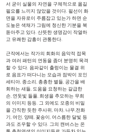
서 굳이 실물의 자연을 구체적으로 옮길 
필요를 느끼지 않았을 것이다. 필선이 화
면을 자유로이 주름잡고 있는가 하면 순
도높은 색채가 그림에 청신한 기분을 북
돋아주고 있다. 산뜻한 생명감이 작열하
고 유쾌한 감흥이 관통한다.
근작에서는 작가의 회화의 음악적 접목
과 여러 패턴의 연동을 좀더 분명히 목격
할 수 있다. 음파같이 출렁이는 물결 위
로 음표가 떠다니는 모습과 점박이 포인
세티아, 종소리, 총총한 별들, 공간을 배
회하는 새들, 도움을 요청하는 갈급한 
손, 연둣빛 들풀, 희생을 추모하는 무희
의 이미지 등등. 그 외에도 모종의 비밀
을 간직한 듯한 주사위, 마차, 나무,전화
기, 여인, 양떼, 꽃송이, 어스름한 달빛 등
과도 조우할 수 있다. 그의 캔버스는 온
통 총천연색의 이미지들로 가득차 있는