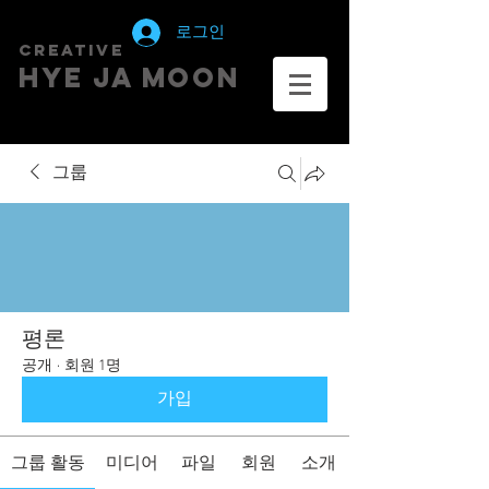
로그인
creative
HYE JA​ MOON
그룹
평론
공개
·
회원 1명
가입
그룹 활동
미디어
파일
회원
소개