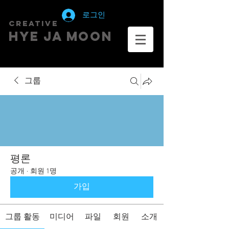
로그인
creative
HYE JA​ MOON
그룹
평론
공개
·
회원 1명
가입
그룹 활동
미디어
파일
회원
소개