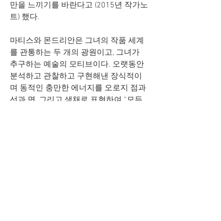
만을 느끼기를 바란다고 (2015년 작가노
트) 했다. 
마티스와 몬드리안은 그녀의 작품 세계
를 관통하는 두 개의 광원이고, 그녀가 
추구하는 예술의 모티브이다. 오랫동안 
분석하고 관찰하고 구현해낸 장식적이
며 동적인 충만한 에너지를 오로지 점과 
선과 면, 그리고 색채로 표현하여 “모든 
것으로부터 얽매이지 않고 … 어떻게 그
려야 가장 자유로워지는지” (2000. 4월 
작가노트) 항상 고민해온 결과물이 이 번 
<Composition of two light sources> 
2019 작품이 아닐까 생각해 본다.
-조소영 2019. 4. 8
0