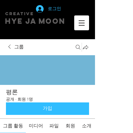
로그인
creative
HYE JA​ MOON
그룹
평론
공개
·
회원 1명
가입
그룹 활동
미디어
파일
회원
소개