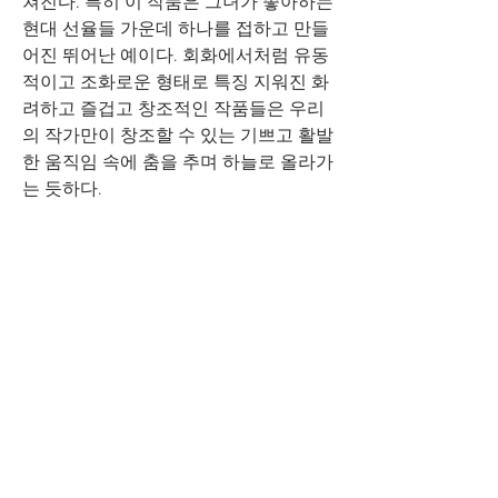
쳐진다. 특히 이 작품은 그녀가 좋아하는 
현대 선율들 가운데 하나를 접하고 만들
어진 뛰어난 예이다. 회화에서처럼 유동
적이고 조화로운 형태로 특징 지워진 화
려하고 즐겁고 창조적인 작품들은 우리
의 작가만이 창조할 수 있는 기쁘고 활발
한 움직임 속에 춤을 추며 하늘로 올라가
는 듯하다. 
그 회화에서 회화의 율동적 힘과 더불어 
색이 추진의 중신을 구성하며 감정과 충
동을 제공한다. 왜냐하면, 문혜자는 자신
이 내면에서 나온 감정들을 캔버스에 어
떤 간섭도 없이 그대로 투사하며, 마법과 
활기찬 에너지로 가득찬 리듬, 형태와 구
성을 폭발적으로 쏟아 붓기 때문이다.
0
0
11