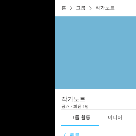
홈
그룹
작가노트
작가노트
공개
·
회원 1명
그룹 활동
미디어
뒤로