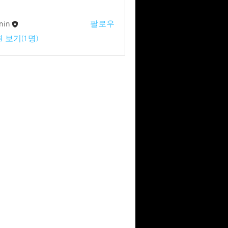
min
팔로우
 보기(1명)