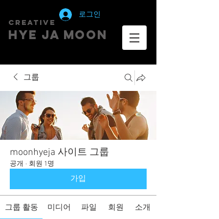
로그인
creative
HYE JA​ MOON
그룹
moonhyeja 사이트 그룹
공개
·
회원 1명
가입
그룹 활동
미디어
파일
회원
소개