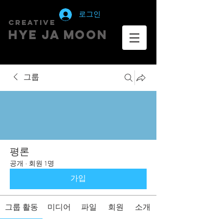
로그인
creative
HYE JA​ MOON
그룹
평론
공개
·
회원 1명
가입
그룹 활동
미디어
파일
회원
소개